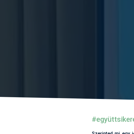
#együttsiker
Szerinted mi egy 