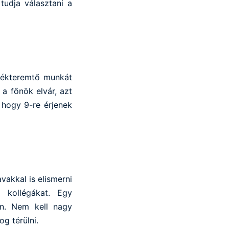
tudja választani a
rtékteremtő munkát
a főnök elvár, azt
 hogy 9-re érjenek
vakkal is elismerni
a kollégákat. Egy
en. Nem kell nagy
g térülni.