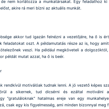
, de nem korlátozza a munkatársakat. Egy feladathoz ki 
előst, akire rá meri bízni az aktuális munkát.
bsége akkor tud igazán felnézni a vezetőjére, ha ő is é
 feladatokat oszt. A példamutatás része az is, hogy amit 
ötelezőnek veszi. Ha például megköveteli a dolgozóktól,
or példát mutat azzal, ha ő is beér.
r
 rendkívül motiválóak tudnak lenni. A jó vezető képes sza
 örül a sikernek, tud dicsérni és ezáltal motiválni 
gy "gratuláloknak" hatalmas ereje van egy munkahely
á, csak egy kis figyelmesség, ami minden bizonnyal meg fo