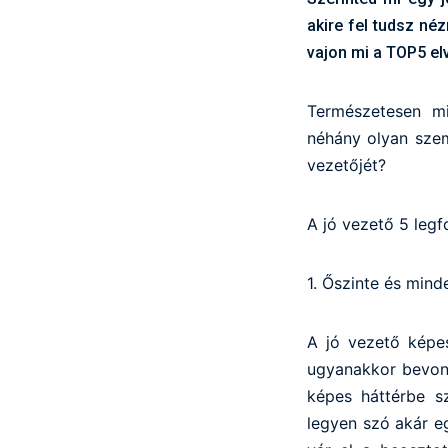
akire fel tudsz n
vajon mi a TOP5 el
Természetesen mi
néhány olyan szem
vezetőjét?
A jó vezető 5 leg
1. Őszinte és mind
A jó vezető képes
ugyanakkor bevonj
képes háttérbe s
legyen szó akár eg