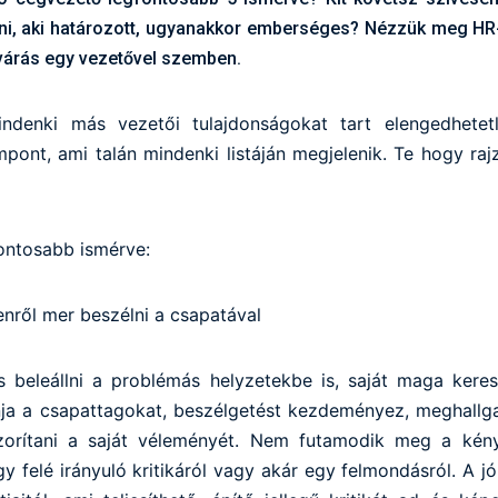
ézni, aki határozott, ugyanakkor emberséges? Nézzük meg H
várás egy vezetővel szemben.
ndenki más vezetői tulajdonságokat tart elengedhetetl
pont, ami talán mindenki listáján megjelenik. Te hogy ra
fontosabb ismérve:
enről mer beszélni a csapatával
 beleállni a problémás helyzetekbe is, saját maga kere
a a csapattagokat, beszélgetést kezdeményez, meghallga
zorítani a saját véleményét. Nem futamodik meg a kén
y felé irányuló kritikáról vagy akár egy felmondásról. A j