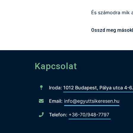
És számodra mik a
Osszd meg másokka
Kapcsolat
Iroda:
1012 Budapest, Pálya utca 4-6
Email:
info@egyuttsikeresen.hu
Telefon:
+36-70/948-7797