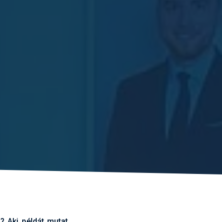
 Aki példát mutat,