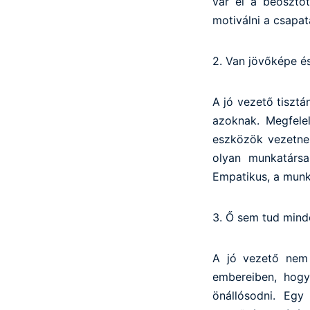
vár el a beosztott
motiválni a csapat
2. Van jövőképe é
A jó vezető tisztán
azoknak. Megfelel
eszközök vezetnek
olyan munkatársa
Empatikus, a munká
3. Ő sem tud mind
A jó vezető nem 
embereiben, hogy
önállósodni. Egy