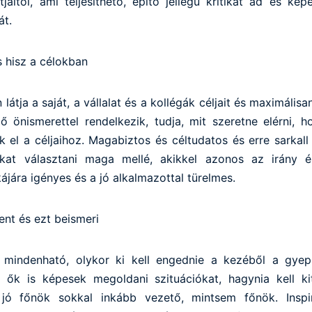
jaitól, ami teljesíthető, építő jellegű kritikát ad és képe
át.
s hisz a célokban
 látja a saját, a vállalat és a kollégák céljait és maximális
ő önismerettel rendelkezik, tudja, mit szeretne elérni, h
 el a céljaihoz. Magabiztos és céltudatos és erre sarkall
kat választani maga mellé, akikkel azonos az irány é
jára igényes és a jó alkalmazottal türelmes.
ent és ezt beismeri
mindenható, olykor ki kell engednie a kezéből a gyeplő
 ők is képesek megoldani szituációkat, hagynia kell kit
 jó főnök sokkal inkább vezető, mintsem főnök. Inspirá