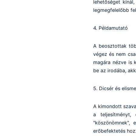
lehetőséget kínál
legmegfelelőbb fel
4. Példamutató
A beosztottak töb
végez és nem csak
magára nézve is k
be az irodába, akk
5. Dicsér és elisme
A kimondott szavak
a teljesítményt,
"köszönömnek", e
erőbefektetés hozz