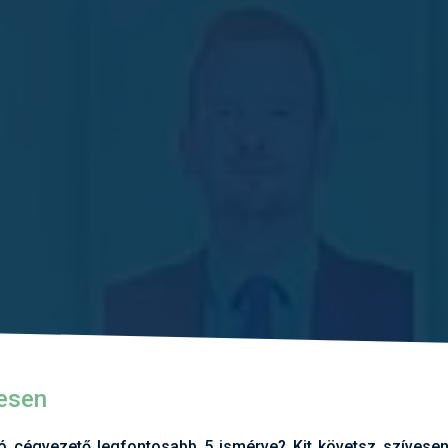
esen
jó cégvezető legfontosabb 5 ismérve? Kit követsz szívesen?