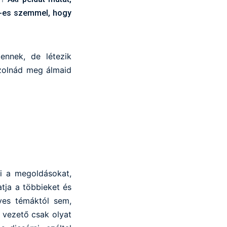
R-es szemmel, hogy
ennek, de létezik
jzolnád meg álmaid
si a megoldásokat,
tja a többieket és
yes témáktól sem,
ó vezető csak olyat