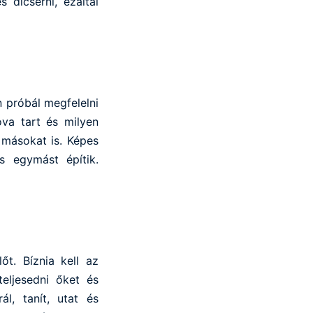
s dicsérni, ezáltal
an próbál megfelelni
ova tart és milyen
 másokat is. Képes
s egymást építik.
t. Bíznia kell az
eljesedni őket és
l, tanít, utat és