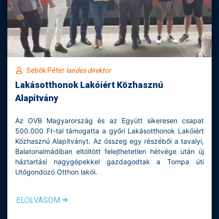
Sebők Péter
landes direktor
Lakásotthonok Lakóiért Közhasznú
Alapítvány
Az OVB Magyarország és az Együtt sikeresen csapat
500.000 Ft-tal támogatta a győri Lakásotthonok Lakóiért
Közhasznú Alapítványt. Az összeg egy részéből a tavalyi,
Balatonalmádiban eltöltött felejthetetlen hétvége után új
háztartási nagygépekkel gazdagodtak a Tompa úti
Utógondozó Otthon lakói.
ELOLVASOM