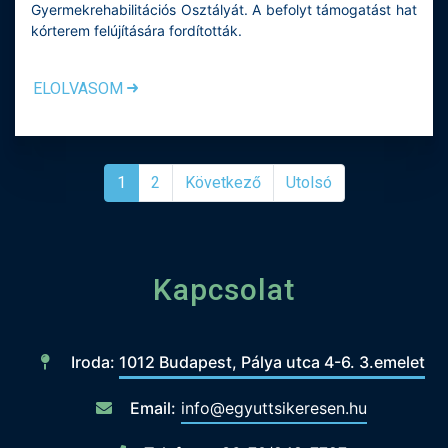
Gyermekrehabilitációs Osztályát. A befolyt támogatást hat
kórterem felújítására fordították.
ELOLVASOM
1
2
Következő
Utolsó
Kapcsolat
Iroda:
1012 Budapest, Pálya utca 4-6. 3.emelet
Email:
info@egyuttsikeresen.hu