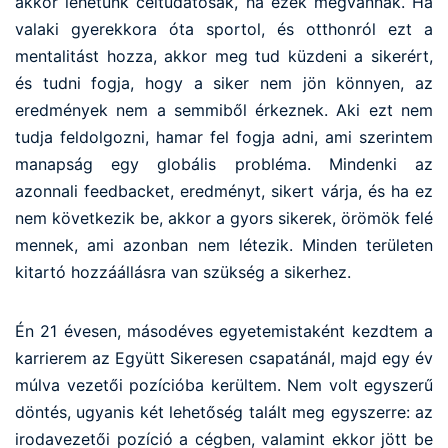
akkor lehetünk céltudatosak, ha ezek megvannak. Ha
valaki gyerekkora óta sportol, és otthonról ezt a
mentalitást hozza, akkor meg tud küzdeni a sikerért,
és tudni fogja, hogy a siker nem jön könnyen, az
eredmények nem a semmiből érkeznek. Aki ezt nem
tudja feldolgozni, hamar fel fogja adni, ami szerintem
manapság egy globális probléma. Mindenki az
azonnali feedbacket, eredményt, sikert várja, és ha ez
nem következik be, akkor a gyors sikerek, örömök felé
mennek, ami azonban nem létezik. Minden területen
kitartó hozzáállásra van szükség a sikerhez.
Én 21 évesen, másodéves egyetemistaként kezdtem a
karrierem az Együtt Sikeresen csapatánál, majd egy év
múlva vezetői pozícióba kerültem. Nem volt egyszerű
döntés, ugyanis két lehetőség talált meg egyszerre: az
irodavezetői pozíció a cégben, valamint ekkor jött be