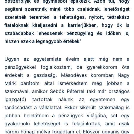
összefolyik és egymásból építkezik. Azon túl, hogy
segíteni szeretnék minél több családnak, lehetőséget
szeretnék teremteni a tehetséges, nyitott, tettrekész
fiataloknak kiteljesedni a karrierjükben, hogy ők is
szabadabbak lehessenek pénzügyileg és időben is,
hiszen ezek a legnagyobb értékek.”
Ugyan az egyetemista éveim alatt még nem a
pénzügyekkel foglalkoztam, de gyerekkorom óta
érdekelt a gazdaság. Másodéves koromban Nagy
Márk barátom által ismerkedtem meg jobban a
szakmával, amikor Sebők Péterrel (aki már országos
igazgató) tartottak nálunk az egyetemen egy
tanácsadást a vállalattal. Ekkor sikerült szakmailag is
jobban belelátnom a pénzügyek világába, sőt egy
gyakornoki lehetőséget is felajánlottak, amit csak
három hónap múlva fogadtam el. Először ugyanis úgy