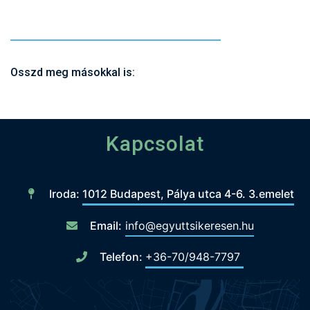
https://www.instagram.com/leslie.fodor/
Osszd meg másokkal is:
Kapcsolat
Iroda:
1012 Budapest, Pálya utca 4-6. 3.emelet
Email:
info@egyuttsikeresen.hu
Telefon:
+36-70/948-7797