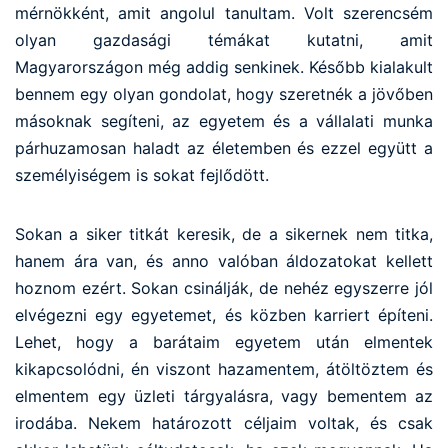
mérnökként, amit angolul tanultam. Volt szerencsém
olyan gazdasági témákat kutatni, amit
Magyarországon még addig senkinek. Később kialakult
bennem egy olyan gondolat, hogy szeretnék a jövőben
másoknak segíteni, az egyetem és a vállalati munka
párhuzamosan haladt az életemben és ezzel együtt a
személyiségem is sokat fejlődött.
Sokan a siker titkát keresik, de a sikernek nem titka,
hanem ára van, és anno valóban áldozatokat kellett
hoznom ezért. Sokan csinálják, de nehéz egyszerre jól
elvégezni egy egyetemet, és közben karriert építeni.
Lehet, hogy a barátaim egyetem után elmentek
kikapcsolódni, én viszont hazamentem, átöltöztem és
elmentem egy üzleti tárgyalásra, vagy bementem az
irodába. Nekem határozott céljaim voltak, és csak