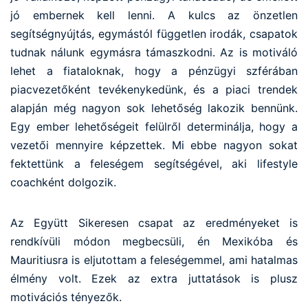
jó embernek kell lenni. A kulcs az önzetlen
segítségnyújtás, egymástól független irodák, csapatok
tudnak nálunk egymásra támaszkodni. Az is motiváló
lehet a fiataloknak, hogy a pénzügyi szférában
piacvezetőként tevékenykedünk, és a piaci trendek
alapján még nagyon sok lehetőség lakozik bennünk.
Egy ember lehetőségeit felülről determinálja, hogy a
vezetői mennyire képzettek. Mi ebbe nagyon sokat
fektettünk a feleségem segítségével, aki lifestyle
coachként dolgozik.
Az Együtt Sikeresen csapat az eredményeket is
rendkívüli módon megbecsüli, én Mexikóba és
Mauritiusra is eljutottam a feleségemmel, ami hatalmas
élmény volt. Ezek az extra juttatások is plusz
motivációs tényezők.