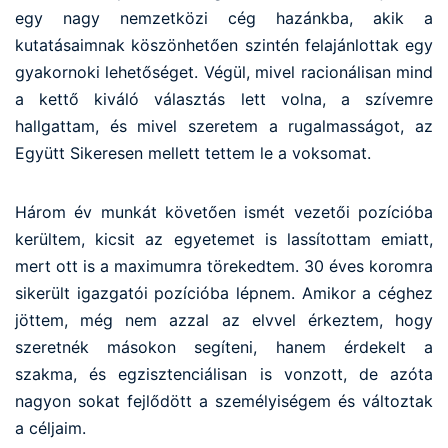
egy nagy nemzetközi cég hazánkba, akik a
kutatásaimnak köszönhetően szintén felajánlottak egy
gyakornoki lehetőséget. Végül, mivel racionálisan mind
a kettő kiváló választás lett volna, a szívemre
hallgattam, és mivel szeretem a rugalmasságot, az
Együtt Sikeresen mellett tettem le a voksomat.
Három év munkát követően ismét vezetői pozícióba
kerültem, kicsit az egyetemet is lassítottam emiatt,
mert ott is a maximumra törekedtem. 30 éves koromra
sikerült igazgatói pozícióba lépnem. Amikor a céghez
jöttem, még nem azzal az elvvel érkeztem, hogy
szeretnék másokon segíteni, hanem érdekelt a
szakma, és egzisztenciálisan is vonzott, de azóta
nagyon sokat fejlődött a személyiségem és változtak
a céljaim.