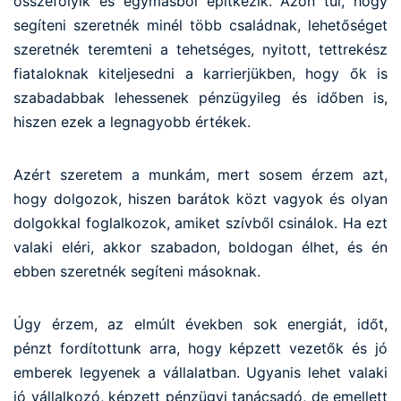
összefolyik és egymásból építkezik. Azon túl, hogy
segíteni szeretnék minél több családnak, lehetőséget
szeretnék teremteni a tehetséges, nyitott, tettrekész
fiataloknak kiteljesedni a karrierjükben, hogy ők is
szabadabbak lehessenek pénzügyileg és időben is,
hiszen ezek a legnagyobb értékek.
Azért szeretem a munkám, mert sosem érzem azt,
hogy dolgozok, hiszen barátok közt vagyok és olyan
dolgokkal foglalkozok, amiket szívből csinálok. Ha ezt
valaki eléri, akkor szabadon, boldogan élhet, és én
ebben szeretnék segíteni másoknak.
Úgy érzem, az elmúlt években sok energiát, időt,
pénzt fordítottunk arra, hogy képzett vezetők és jó
emberek legyenek a vállalatban. Ugyanis lehet valaki
jó vállalkozó, képzett pénzügyi tanácsadó, de emellett