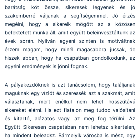
barátság köt össze, sikeresek legyenek és jó
szakemberré váljanak a segítségemmel. Jó érzés
megélni, hogy a sikereik mögött az a közösen
befektetett munka áll, amit együtt beleinvesztáltunk az
évek során. Nyilván egyéni szinten is motiváltnak
érzem magam, hogy minél magasabbra jussak, de
hiszek abban, hogy ha csapatban gondolkodunk, az
egyéni eredmények is jönni fognak.
A pályakezdőknek is azt tanácsolom, hogy találjanak
maguknak egy víziót és szeressék azt a szakmát, amit
választanak, mert enélkül nem lehet hosszútávú
sikereket elérni. Ha ezt fiatalon meg tudod valósítani
és kitartó, alázatos vagy, az meg fog térülni. Az
Együtt Sikeresen csapatában nem lehetsz sikertelen,
ha mindent beleadsz. Bármelyik városba is mész, egy