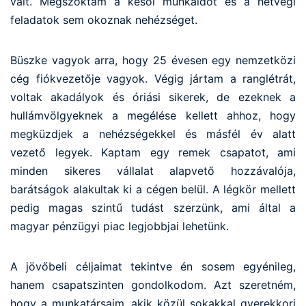
vált. Megszoktam a késői munkaidőt és a hétvégi
feladatok sem okoznak nehézséget.
Büszke vagyok arra, hogy 25 évesen egy nemzetközi
cég fiókvezetője vagyok. Végig jártam a ranglétrát,
voltak akadályok és óriási sikerek, de ezeknek a
hullámvölgyeknek a megélése kellett ahhoz, hogy
megküzdjek a nehézségekkel és másfél év alatt
vezető legyek. Kaptam egy remek csapatot, ami
minden sikeres vállalat alapvető hozzávalója,
barátságok alakultak ki a cégen belül. A légkör mellett
pedig magas szintű tudást szerzünk, ami által a
magyar pénzügyi piac legjobbjai lehetünk.
A jövőbeli céljaimat tekintve én sosem egyénileg,
hanem csapatszinten gondolkodom. Azt szeretném,
hogy a munkatársaim, akik közül sokakkal gyerekkori