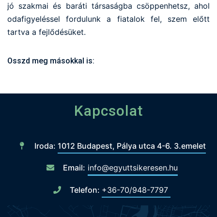
jó szakmai és baráti társaságba csöppenhetsz, ahol
odafigyeléssel fordulunk a fiatalok fel, szem előtt
tartva a fejlődésüket.
Osszd meg másokkal is:
Kapcsolat
Iroda:
1012 Budapest, Pálya utca 4-6. 3.emelet
Email:
info@egyuttsikeresen.hu
Telefon:
+36-70/948-7797