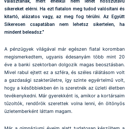
választanak, mert enélkül nem lehet hosszútávú
sikereket elérni. Ha ezt fiatalon meg tudod valósítani és
kitartó, alázatos vagy, az meg fog térülni. Az Együtt
Sikeresen csapatában nem lehetsz sikertelen, ha
mindent beleadsz."
A pénzügyek világával már egészen fiatal koromban
megismerkedtem, ugyanis édesanyám több mint 20
éve a banki szektorban dolgozik magas beosztásban.
Mivel rabul ejtett ez a szféra, és széles rálátásom volt
a gazdasági szakterületre, így szinte egyértelmű volt,
hogy a későbbiekben én is szeretnék az üzleti életben
tevékenykedni. Már gyerekként is, amikor a kortársaim
tűzoltók, rendőrök szerettek volna lenni, én öltönyös
üzletemberként láttam magam.
Már a gimnáziumi éveim alatt tudatosan készültem a