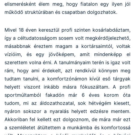
elismerésként élem meg, hogy fiatalon egy ilyen jól
működő struktúrában és csapatban dolgozhatok.
Mivel 18 éven keresztül profi szinten kosárlabdáztam,
így a céltudatosságom sosem volt megkérdőjelezhető,
másabbnak éreztem magam a kortársaimtól, voltak
vízióim, és egy jövőképem, amit mindenképp el
szerettem volna érni. A tanulmányaim terén is igaz volt
rám, hogy ami érdekelt, azt rendkívül könnyen meg
tudtam tanulni, a komfortzónámon kívül eső tárgyak
helyett viszont inkább másra fókuszáltam. A profi
sportmúltamból fakadón már 6 éves korom óta
tudom, mi az áldozathozatal, sok hétvégém kiesett,
nyáron sokszor a nyaralás helyett edzésre mentem.
Akkoriban fel kellett ezt dolgoznom, de mára már ezt
a szemléletet átültettem a munkámba és komfortossá