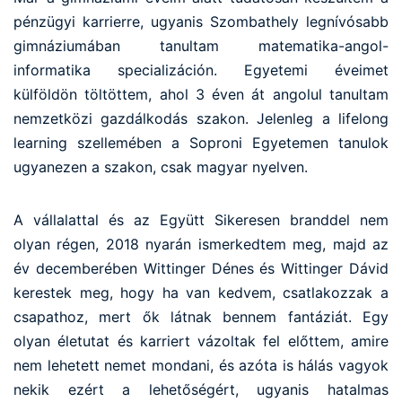
pénzügyi karrierre, ugyanis Szombathely legnívósabb
gimnáziumában tanultam matematika-angol-
informatika specializáción. Egyetemi éveimet
külföldön töltöttem, ahol 3 éven át angolul tanultam
nemzetközi gazdálkodás szakon. Jelenleg a lifelong
learning szellemében a Soproni Egyetemen tanulok
ugyanezen a szakon, csak magyar nyelven.
A vállalattal és az Együtt Sikeresen branddel nem
olyan régen, 2018 nyarán ismerkedtem meg, majd az
év decemberében Wittinger Dénes és Wittinger Dávid
kerestek meg, hogy ha van kedvem, csatlakozzak a
csapathoz, mert ők látnak bennem fantáziát. Egy
olyan életutat és karriert vázoltak fel előttem, amire
nem lehetett nemet mondani, és azóta is hálás vagyok
nekik ezért a lehetőségért, ugyanis hatalmas