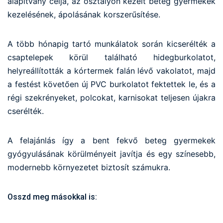
alapítvány célja, az osztályon kezelt beteg gyermekek
kezelésének, ápolásának korszerűsítése.
A több hónapig tartó munkálatok során kicserélték a
csaptelepek körül található hidegburkolatot,
helyreállították a kórtermek falán lévő vakolatot, majd
a festést követően új PVC burkolatot fektettek le, és a
régi szekrényeket, polcokat, karnisokat teljesen újakra
cserélték.
A felajánlás így a bent fekvő beteg gyermekek
gyógyulásának körülményeit javítja és egy színesebb,
modernebb környezetet biztosít számukra.
Osszd meg másokkal is: