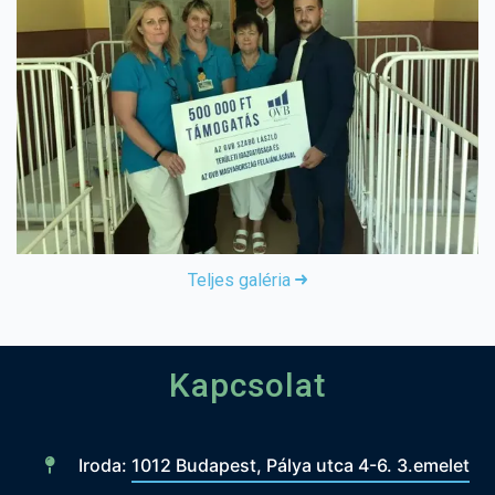
Teljes galéria
Kapcsolat
Iroda:
1012 Budapest, Pálya utca 4-6. 3.emelet