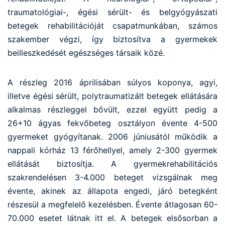
traumatológiai-, égési sérült- és belgyógyászati
betegek rehabilitációját csapatmunkában, számos
szakember végzi, így biztosítva a gyermekek
beilleszkedését egészséges társaik közé.
A részleg 2016 áprilisában súlyos koponya, agyi,
illetve égési sérült, polytraumatizált betegek ellátására
alkalmas részleggel bővült, ezzel együtt pedig a
26+10 ágyas fekvőbeteg osztályon évente 4-500
gyermeket gyógyítanak. 2006 júniusától működik a
nappali kórház 13 férőhellyel, amely 2-300 gyermek
ellátását biztosítja. A gyermekrehabilitációs
szakrendelésen 3-4.000 beteget vizsgálnak meg
évente, akinek az állapota engedi, járó betegként
részesül a megfelelő kezelésben. Évente átlagosan 60-
70.000 esetet látnak itt el. A betegek elsősorban a