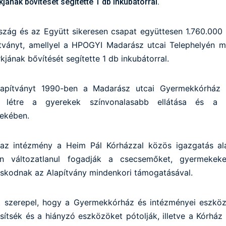
ának bővítését segítette 1 db inkubátorral.
ág és az Együtt sikeresen csapat együttesen 1.760.000 
tványt, amellyel a HPOGYI Madarász utcai Telephelyén m
jának bővítését segítette 1 db inkubátorral.
apítványt 1990-ben a Madarász utcai Gyermekkórház é
 létre a gyerekek színvonalasabb ellátása és a 
dekében.
 az intézmény a Heim Pál Kórházzal közös igazgatás al
n változatlanul fogadják a csecsemőket, gyermekeke
oskodnak az Alapítvány mindenkori támogatásával.
zt szerepel, hogy a Gyermekkórház és intézményei eszköz
űsítsék és a hiányzó eszközöket pótolják, illetve a Kórház