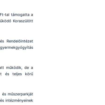
Ft-tal támogatta a
űködő Koraszülött
s Rendelőintézet
gyermekgyógyítás
att működik, de a
t és teljes körű
 és műszerparkját
 és intézményeinek