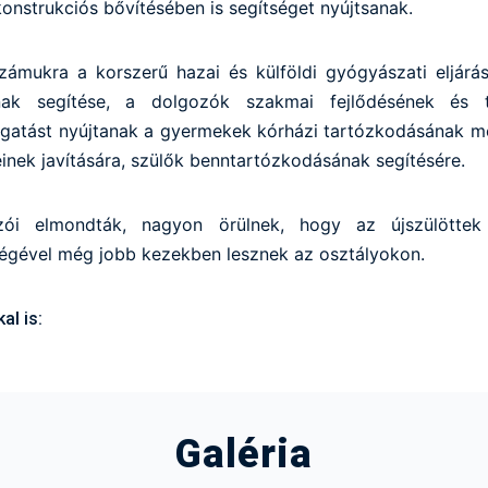
onstrukciós bővítésében is segítséget nyújtsanak.
ámukra a korszerű hazai és külföldi gyógyászati eljárá
ának segítése, a dolgozók szakmai fejlődésének és 
gatást nyújtanak a gyermekek kórházi tartózkodásának me
inek javítására, szülők benntartózkodásának segítésére.
ói elmondták, nagyon örülnek, hogy az újszülöttek
ségével még jobb kezekben lesznek az osztályokon.
l is:
Galéria