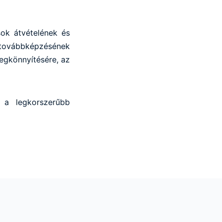
sok átvételének és
továbbképzésének
gkönnyítésére, az
 a legkorszerűbb