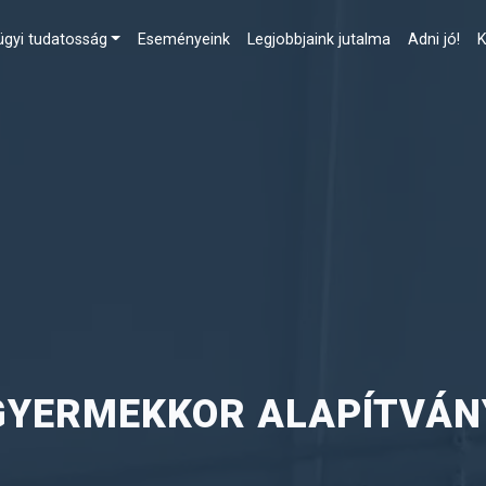
gyi tudatosság
Eseményeink
Legjobbjaink jutalma
Adni jó!
K
GYERMEKKOR ALAPÍTVÁN