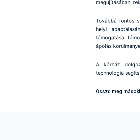
megújításában, rek
Továbbá fontos sz
helyi adaptálás
támogatása. Támo
ápolás körülménye
A kórház dolgoz
technológia segít
Osszd meg másokka