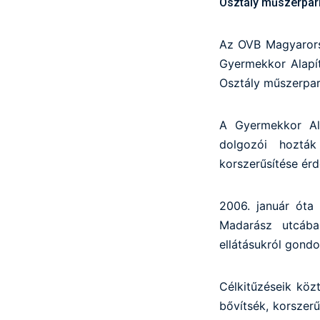
Osztály műszerparkj
Az OVB Magyarorsz
Gyermekkor Alapí
Osztály műszerpark
A Gyermekkor Al
dolgozói hozták
korszerűsítése ér
2006. január óta
Madarász utcába
ellátásukról gond
Célkitűzéseik kö
bővítsék, korszer