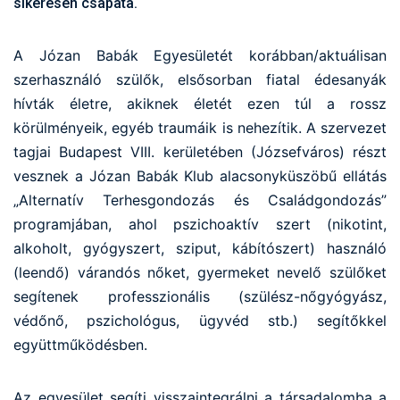
sikeresen csapata.
A Józan Babák Egyesületét korábban/aktuálisan
szerhasználó szülők, elsősorban fiatal édesanyák
hívták életre, akiknek életét ezen túl a rossz
körülményeik, egyéb traumáik is nehezítik. A szervezet
tagjai Budapest VIII. kerületében (Józsefváros) részt
vesznek a Józan Babák Klub alacsonyküszöbű ellátás
„Alternatív Terhesgondozás és Családgondozás”
programjában, ahol pszichoaktív szert (nikotint,
alkoholt, gyógyszert, sziput, kábítószert) használó
(leendő) várandós nőket, gyermeket nevelő szülőket
segítenek professzionális (szülész-nőgyógyász,
védőnő, pszichológus, ügyvéd stb.) segítőkkel
együttműködésben.
Az egyesület segíti visszaintegrálni a társadalomba a