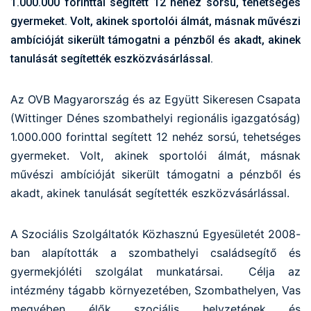
1.000.000 forinttal segített 12 nehéz sorsú, tehetséges
gyermeket. Volt, akinek sportolói álmát, másnak művészi
ambícióját sikerült támogatni a pénzből és akadt, akinek
tanulását segítették eszközvásárlással.
Az OVB Magyarország és az Együtt Sikeresen Csapata
(Wittinger Dénes szombathelyi regionális igazgatóság)
1.000.000 forinttal segített 12 nehéz sorsú, tehetséges
gyermeket. Volt, akinek sportolói álmát, másnak
művészi ambícióját sikerült támogatni a pénzből és
akadt, akinek tanulását segítették eszközvásárlással.
A Szociális Szolgáltatók Közhasznú Egyesületét 2008-
ban alapították a szombathelyi családsegítő és
gyermekjóléti szolgálat munkatársai. Célja az
intézmény tágabb környezetében, Szombathelyen, Vas
megyében élők szociális helyzetének és