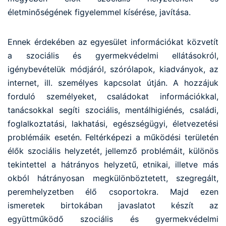
életminőségének figyelemmel kísérése, javítása.
Ennek érdekében az egyesület információkat közvetít
a szociális és gyermekvédelmi ellátásokról,
igénybevételük módjáról, szórólapok, kiadványok, az
internet, ill. személyes kapcsolat útján. A hozzájuk
forduló személyeket, családokat információkkal,
tanácsokkal segíti szociális, mentálhigiénés, családi,
foglalkoztatási, lakhatási, egészségügyi, életvezetési
problémáik esetén. Feltérképezi a működési területén
élők szociális helyzetét, jellemző problémáit, különös
tekintettel a hátrányos helyzetű, etnikai, illetve más
okból hátrányosan megkülönböztetett, szegregált,
peremhelyzetben élő csoportokra. Majd ezen
ismeretek birtokában javaslatot készít az
együttműködő szociális és gyermekvédelmi